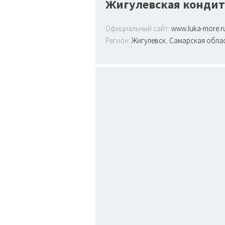
Жигулевская кондит
Официальный сайт:
www.luka-more.r
Регион:
Жигулевск
,
Самарская обла