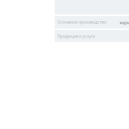
Основное производство
марм
Продукция и услуги