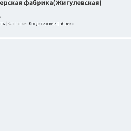
ерская фабрика(Жигулевская)
u
сть
| Категория:
Кондитерские фабрики