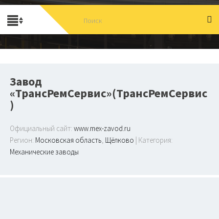
Завод
«ТрансРемСервис»(ТрансРемСервис
)
Официальный сайт:
www.mex-zavod.ru
Регион:
Московская область
,
Щёлково
| Категория:
Механические заводы