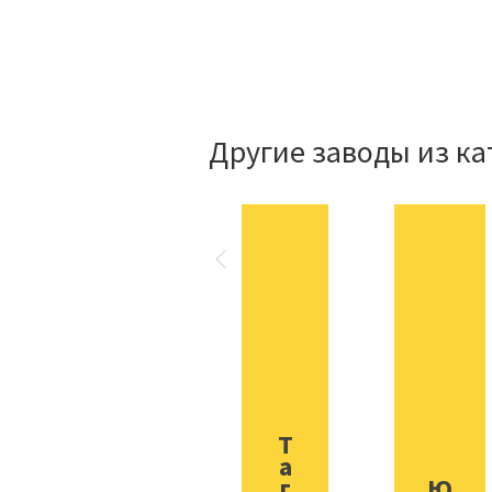
Другие заводы из ка
Т
а
г
Ю