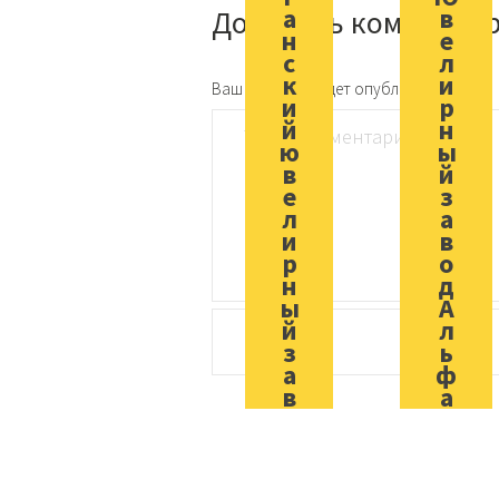
а
в
Добавить коммента
н
е
с
л
к
и
Ваш e-mail не будет опубликован.
и
р
й
н
ю
ы
в
й
е
з
л
а
и
в
р
о
н
д
ы
А
й
л
з
ь
а
ф
в
а
о
д