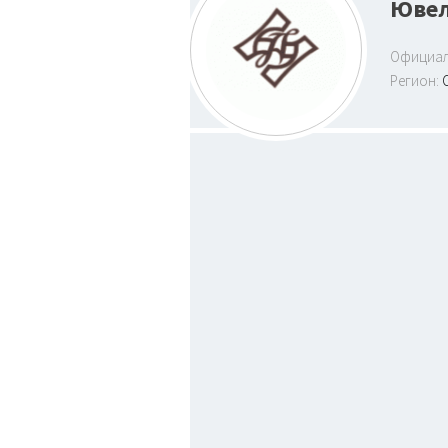
Ювел
Официал
Регион: