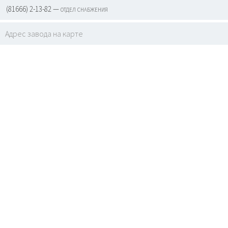
(81666) 2-13-82 — отдел снабжения
Адрес завода на карте