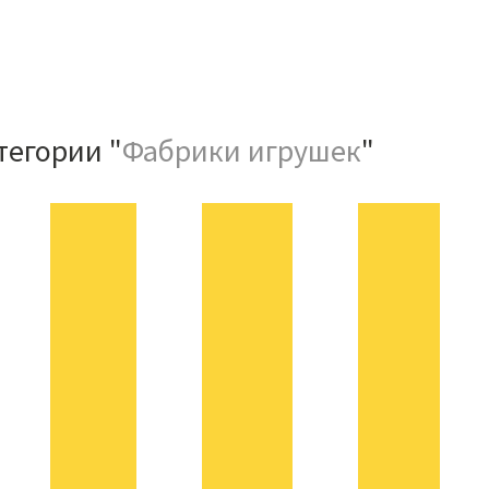
тегории "
Фабрики игрушек
"