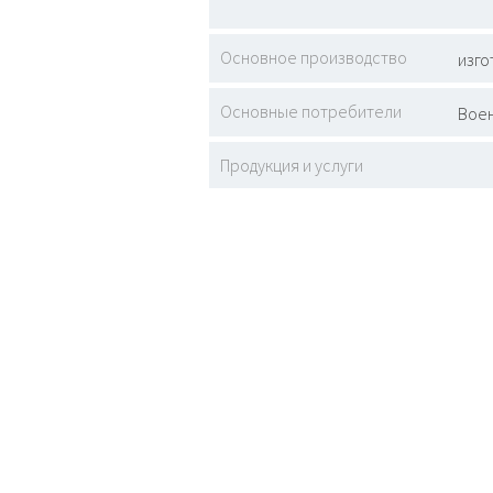
Основное производство
изго
Основные потребители
Воен
Продукция и услуги