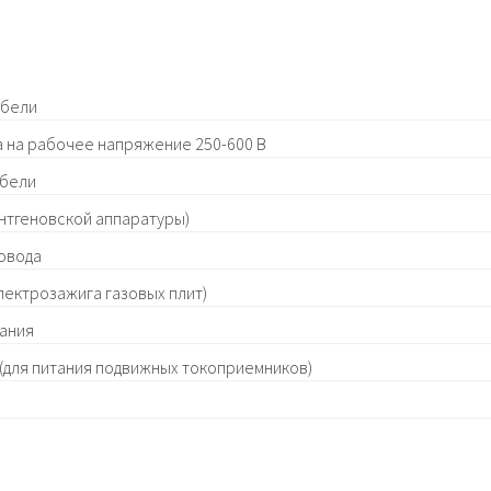
абели
 на рабочее напряжение 250-600 В
абели
нтгеновской аппаратуры)
овода
лектрозажига газовых плит)
ания
(для питания подвижных токоприемников)