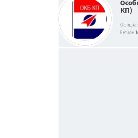
Особ
КП)
Официал
Регион: