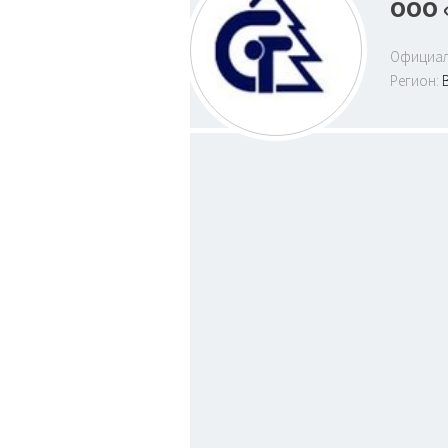
ООО 
Официал
Регион: