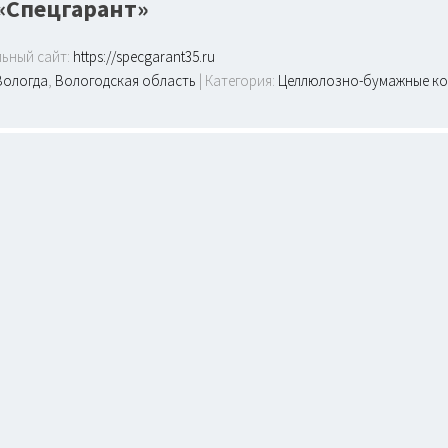
«Спецгарант»
ьный сайт:
https://specgarant35.ru
Вологда
,
Вологодская область
| Категория:
Целлюлозно-бумажные к