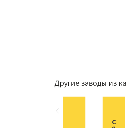
Другие заводы из ка
С
я