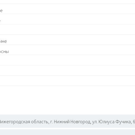
не
е
лине
осны
Нижегородская область, г. Нижний Новгород, ул. Юлиуса Фучика, 