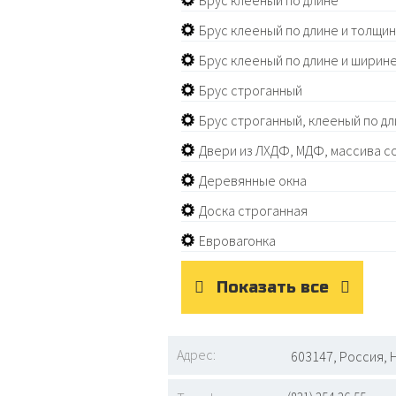
Брус клееный по длине
Брус клееный по длине и толщи
Брус клееный по длине и ширин
Брус строганный
Брус строганный, клееный по д
Двери из ЛХДФ, МДФ, массива с
Деревянные окна
Доска строганная
Евровагонка
Показать все
Адрес:
603147, Россия, 