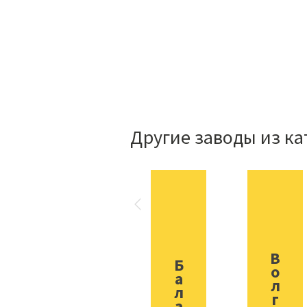
Другие заводы из ка
В
Б
о
а
л
л
г
а