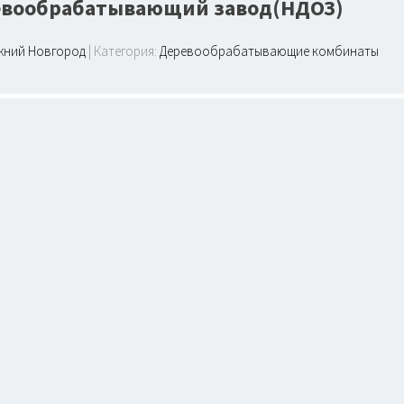
евообрабатывающий завод(НДОЗ)
жний Новгород
| Категория:
Деревообрабатывающие комбинаты