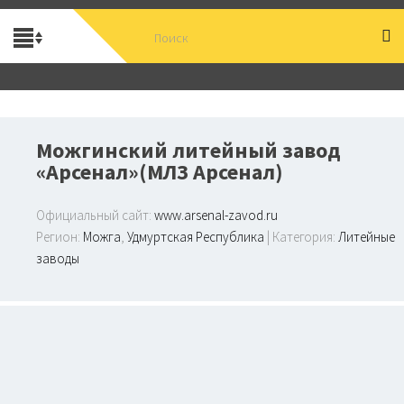
Можгинский литейный завод
«Арсенал»(МЛЗ Арсенал)
Официальный сайт:
www.arsenal-zavod.ru
Регион:
Можга
,
Удмуртская Республика
| Категория:
Литейные
заводы