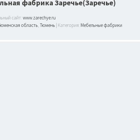
льная фабрика Заречье(Заречье)
ьный сайт:
www.zarechye.ru
Тюменская область
,
Тюмень
| Категория:
Мебельные фабрики