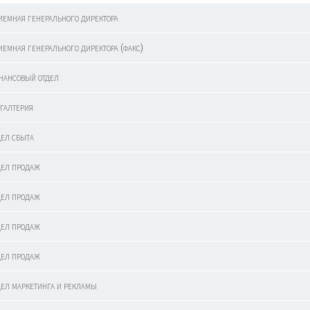
иемная генерального директора
иемная генерального директора (факс)
нансовый отдел
хгалтерия
дел сбыта
дел продаж
дел продаж
дел продаж
дел продаж
дел маркетинга и рекламы