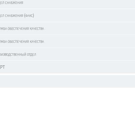
дел снабжения
дел снабжения (факс)
ужба обеспечения качества
ужба обеспечения качества
оизводственный отдел
КРТ