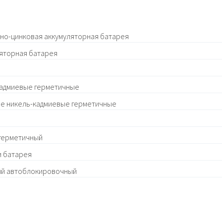
но-цинковая аккумуляторная батарея
ляторная батарея
кадмиевые герметичные
ые никель-кадмиевые герметичные
 герметичный
и батарея
ый автоблокировочный