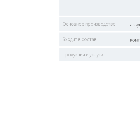
Основное производство
акку
Входит в состав
комп
Продукция и услуги