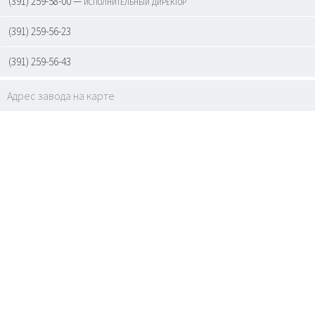
(391) 259-58-00 — исполнительный директор
(391) 259-56-23
(391) 259-56-43
Адрес завода на карте