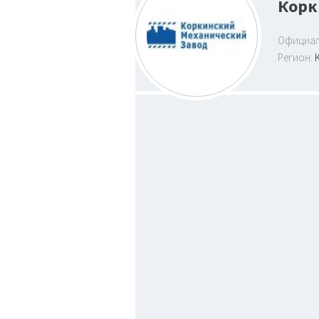
Корк
Официал
Регион: