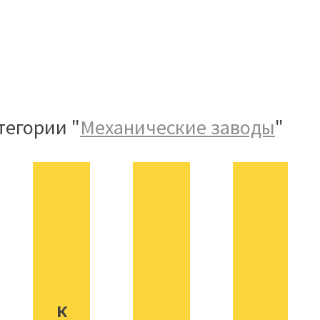
тегории "
Механические заводы
"
К