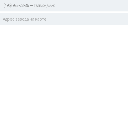
(495) 938-28-36 — телефон/факс
Адрес завода на карте