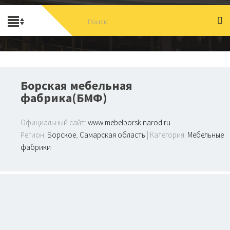
Борская мебельная
фабрика(БМФ)
Официальный сайт:
www.mebelborsk.narod.ru
Регион:
Борское
,
Самарская область
| Категория:
Мебельные
фабрики