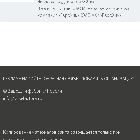
Число сотрудников:
3730 чел.
Входит в состав:
ОАО Минерально-химическая
компания «ЕвроХим» (ОАО МХК «ЕвроХим»)
РЕКЛАМА НА САЙТЕ
|
ОБРАТНАЯ СВЯЗЬ
|
ДОБАВИТЬ ОРГАНИЗАЦИЮ
© Заводы и фабрики России
info@wiki-factory.ru
Копирование материалов сайта разрешается только при
указании ссылки на источник.