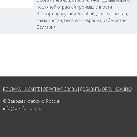
обогатительной, строительной, добывающей,
нефтяной отраслей промышленности
Экспорт продукции:
Азербайджан, Казахстан,
Таджикистан, Беларусь, Украина, Узбекистан,
Болгария
РЕКЛАМА НА САЙТЕ
|
ОБРАТНАЯ СВЯЗЬ
|
ДОБАВИТЬ ОРГАНИЗАЦИЮ
© Заводы и фабрики России
info@wiki-factory.ru