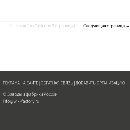
Показана 1 из 2 (Всего: 2 страницы)
Следующая страница →
РЕКЛАМА НА САЙТЕ
|
ОБРАТНАЯ СВЯЗЬ
|
ДОБАВИТЬ ОРГАНИЗАЦИЮ
© Заводы и фабрики России
info@wiki-factory.ru